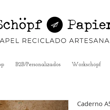
op
B2B/Personalizados
Workschöpf
Caderno A5