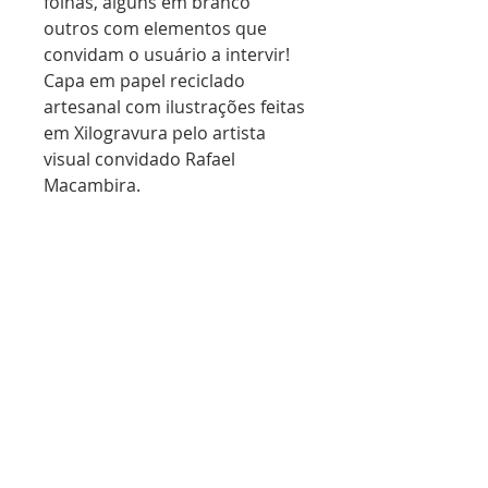
folhas, alguns em branco
outros com elementos que
convidam o usuário a intervir!
Capa em papel reciclado
artesanal com ilustrações feitas
em Xilogravura pelo artista
visual convidado Rafael
Macambira.
Extensão dos cadernos Schöpf:
Casualidades e Aleatoriedades.
Cada virada de página, uma
surpresa! Tiragem limitada 100
unidades. Peças
únicas e numeradas!