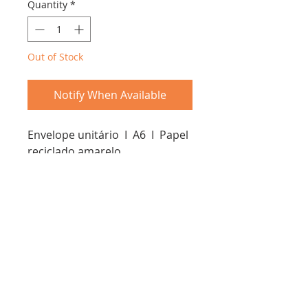
Quantity
*
Out of Stock
Notify When Available
Envelope unitário I A6 I Papel
reciclado amarelo
Troca &
Devolução
Schöpf Papier - cnpj:
50.809.923
/0001-67
Envios em ate 7 dias úteis, entrega de acordo com o
método terceirizado escohido
Rua Antônio Lage, 30 - Gamboa, Rio de Janeiro - RJ,
20220-450