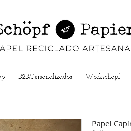
op
B2B/Personalizados
Workschöpf
Papel Capi