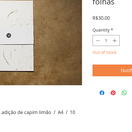
folhas
Price
R$30.00
Quantity
*
Out of Stock
Noti
m adição de capim limão / A4 / 10