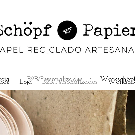
Loja
B2B/Personalizados
Workschöp
bre
Loja
B2B/Personalizados
Worksch