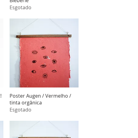
Bieberle
Esgotado
Visualização rápida
!
Poster Augen / Vermelho /
tinta orgânica
Esgotado