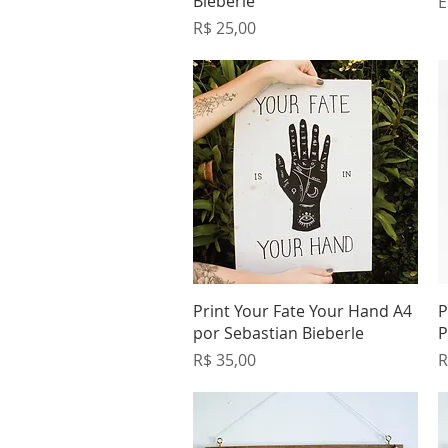
Bieberle
E
Preço
R$ 25,00
Visualização rápida
Print Your Fate Your Hand A4
P
por Sebastian Bieberle
P
Preço
P
R$ 35,00
R