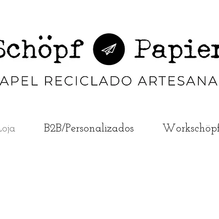
Loja
B2B/Personalizados
Workschöp