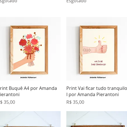
sgotado
Esgotado
Visualização rápida
Visualização rápida
rint Buquê A4 por Amanda
Print Vai ficar tudo tranquilo
ierantoni
I por Amanda Pierantoni
reço
Preço
$ 35,00
R$ 35,00