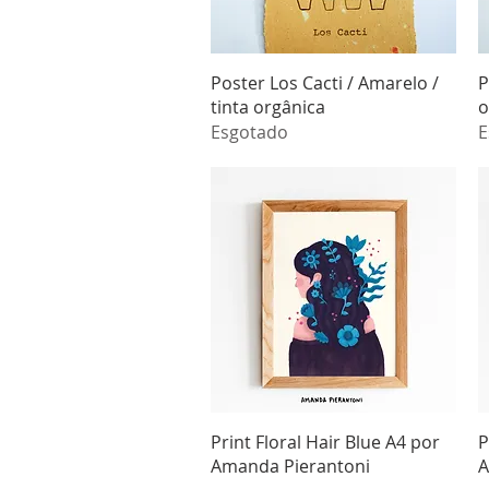
Visualização rápida
Poster Los Cacti / Amarelo /
P
tinta orgânica
o
Esgotado
E
Visualização rápida
Print Floral Hair Blue A4 por
P
Amanda Pierantoni
A