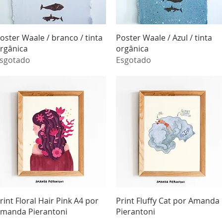
Visualização rápida
Visualização rápida
oster Waale / branco / tinta
Poster Waale / Azul / tinta
rgânica
orgânica
sgotado
Esgotado
Visualização rápida
Visualização rápida
rint Floral Hair Pink A4 por
Print Fluffy Cat por Amanda
manda Pierantoni
Pierantoni