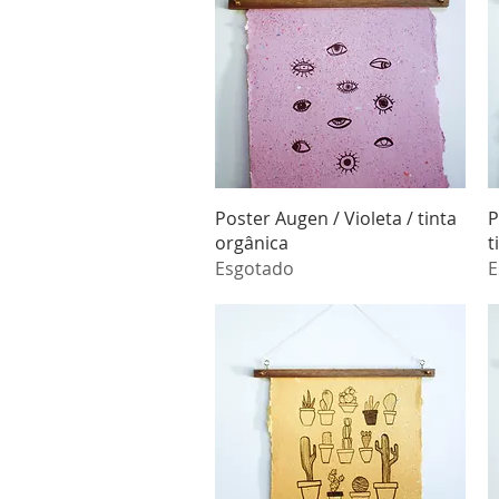
Visualização rápida
Poster Augen / Violeta / tinta
P
orgânica
t
Esgotado
E