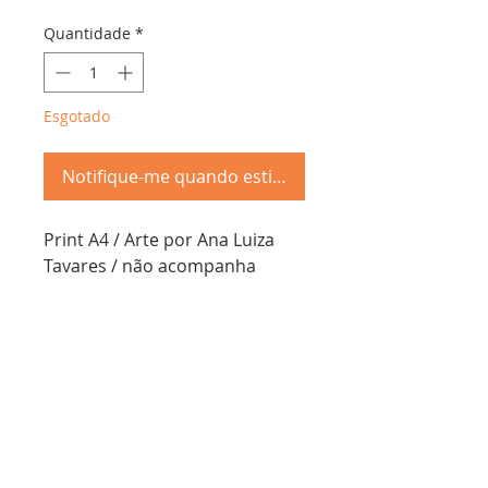
Quantidade
*
Esgotado
Notifique-me quando estiver disponível
Print A4 / Arte por Ana Luiza
Tavares / não acompanha
moldura
Troca &
Devolução
Schöpf Papier - cnpj:
50.809.923
/0001-67
Envios em ate 7 dias úteis, entrega de acordo com o
método terceirizado escohido