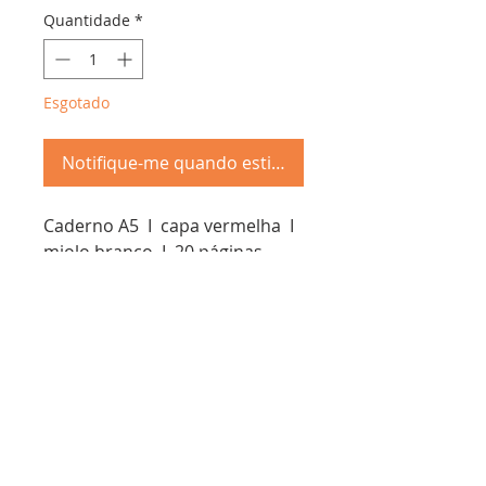
Quantidade
*
Esgotado
Notifique-me quando estiver disponível
Caderno A5 I capa vermelha I
miolo branco I 20 páginas
Troca &
Devolução
Schöpf Papier - cnpj:
50.809.923
/0001-67
Envios em ate 7 dias úteis, entrega de acordo com o
método terceirizado escohido
Rua Antônio Lage, 30 - Gamboa, Rio de Janeiro - RJ,
20220-450