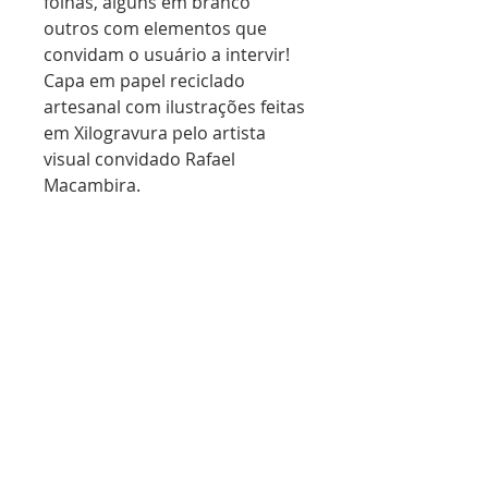
folhas, alguns em branco
outros com elementos que
convidam o usuário a intervir!
Capa em papel reciclado
artesanal com ilustrações feitas
em Xilogravura pelo artista
visual convidado Rafael
Macambira.
Extensão dos cadernos Schöpf:
Casualidades e Aleatoriedades.
Cada virada de página, uma
surpresa! Tiragem limitada 100
unidades. Peças
únicas e numeradas!