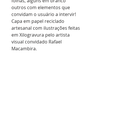
folhas, alguns em branco
outros com elementos que
convidam o usuário a intervir!
Capa em papel reciclado
artesanal com ilustrações feitas
em Xilogravura pelo artista
visual convidado Rafael
Macambira.
Extensão dos cadernos Schöpf:
Casualidades e Aleatoriedades.
Cada virada de página, uma
surpresa!Tiragem limitada 100
unidades. Peças
únicas e numeradas!