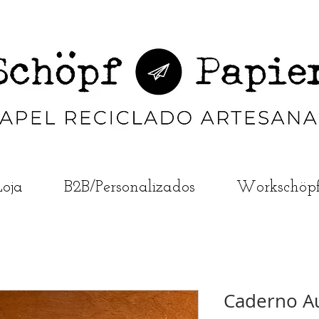
Loja
B2B/Personalizados
Workschöp
Caderno Au