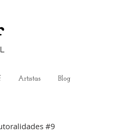
f
Artistas
Blog
toralidades #9