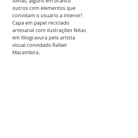
folhas, alguns em branco
outros com elementos que
convidam o usuário a intervir!
Capa em papel reciclado
artesanal com ilustrações feitas
em Xilogravura pelo artista
visual convidado Rafael
Macambira.
Extensão dos cadernos Schöpf:
Casualidades e Aleatoriedades.
Cada virada de página, uma
surpresa!Tiragem limitada 100
unidades. Peças
únicas e numeradas!