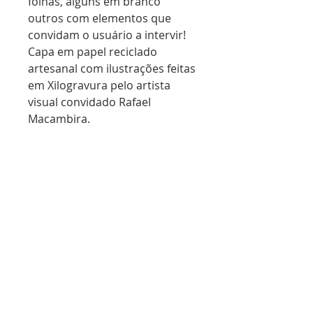
folhas, alguns em branco
outros com elementos que
convidam o usuário a intervir!
Capa em papel reciclado
artesanal com ilustrações feitas
em Xilogravura pelo artista
visual convidado Rafael
Macambira.
Extensão dos cadernos Schöpf:
Casualidades e Aleatoriedades.
Cada virada de página, uma
surpresa!Tiragem limitada 100
unidades. Peças
únicas e numeradas!