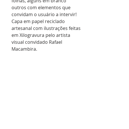
folhas, alguns em branco
outros com elementos que
convidam o usuário a intervir!
Capa em papel reciclado
artesanal com ilustrações feitas
em Xilogravura pelo artista
visual convidado Rafael
Macambira.
Extensão dos cadernos Schöpf:
Casualidades e Aleatoriedades.
Cada virada de página, uma
surpresa!Tiragem limitada 100
unidades. Peças
únicas e numeradas!