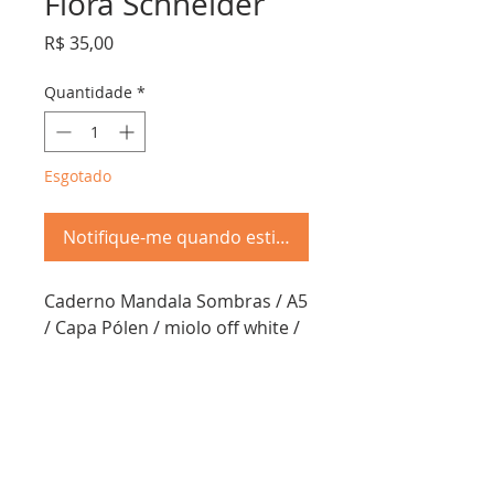
Flora Schneider
Preço
R$ 35,00
Quantidade
*
Esgotado
Notifique-me quando estiver disponível
Caderno Mandala Sombras / A5
/ Capa Pólen / miolo off white /
32 páginas / arte por Flora
Schneider
Troca &