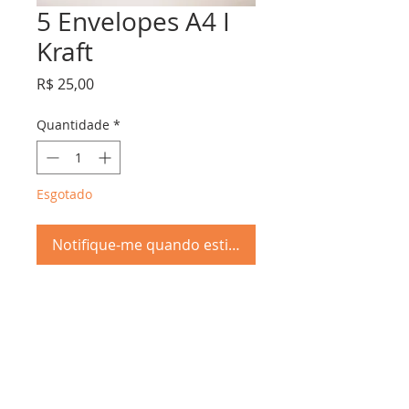
5 Envelopes A4 I
Kraft
Preço
R$ 25,00
Quantidade
*
Esgotado
Notifique-me quando estiver disponível
Kit com 5 envelopes I A4 I
Papel Kraft reciclado
Troca &