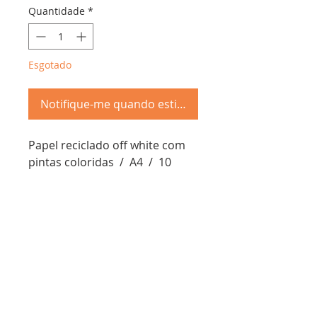
Quantidade
*
Esgotado
Notifique-me quando estiver disponível
Papel reciclado off white com
pintas coloridas / A4 / 10
folhas
Troca &
Devolução
Schöpf Papier - cnpj:
50.809.923
/0001-67
Envios em ate 7 dias úteis, entrega de acordo com o
método terceirizado escohido
Rua Antônio Lage, 30 - Gamboa, Rio de Janeiro - RJ,