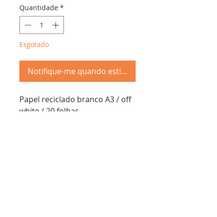
Quantidade
*
Esgotado
Notifique-me quando estiver disponível
Papel reciclado branco A3 / off
white / 20 folhas
Troca &
Devolução
Schöpf Papier - cnpj:
50.809.923
/0001-67
Envios em ate 7 dias úteis, entrega de acordo com o
método terceirizado escohido
Rua Antônio Lage, 30 - Gamboa, Rio de Janeiro - RJ,
20220-450