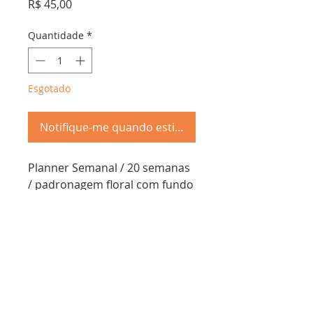
Preço
R$ 45,00
Quantidade
*
Esgotado
Notifique-me quando estiver disponível
Planner Semanal / 20 semanas
/ padronagem floral com fundo
creme / A4
Troca &
Devolução
Schöpf Papier - cnpj:
50.809.923
/0001-67
Envios em ate 7 dias úteis, entrega de acordo com o